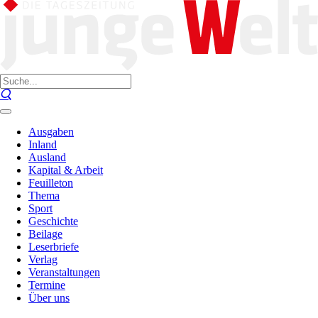
Ausgaben
Inland
Ausland
Kapital & Arbeit
Feuilleton
Thema
Sport
Geschichte
Beilage
Leserbriefe
Verlag
Veranstaltungen
Termine
Über uns