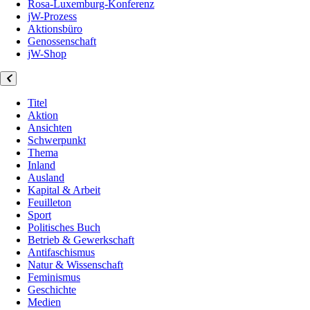
Rosa-Luxemburg-Konferenz
jW-Prozess
Aktionsbüro
Genossenschaft
jW-Shop
Titel
Aktion
Ansichten
Schwerpunkt
Thema
Inland
Ausland
Kapital & Arbeit
Feuilleton
Sport
Politisches Buch
Betrieb & Gewerkschaft
Antifaschismus
Natur & Wissenschaft
Feminismus
Geschichte
Medien