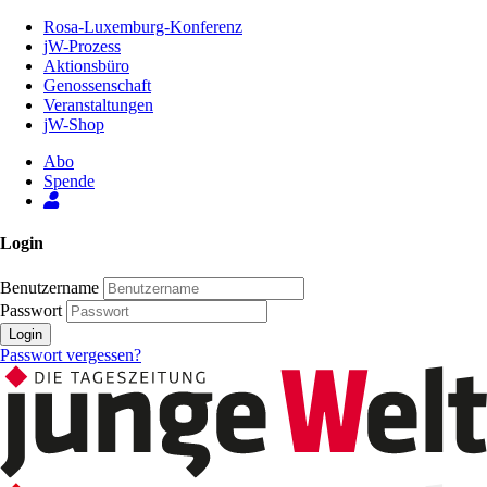
Zum
Rosa-Luxemburg-Konferenz
Inhalt
jW-Prozess
der
Aktionsbüro
Seite
Genossenschaft
Veranstaltungen
jW-Shop
Abo
Spende
Login
Benutzername
Passwort
Login
Passwort vergessen?