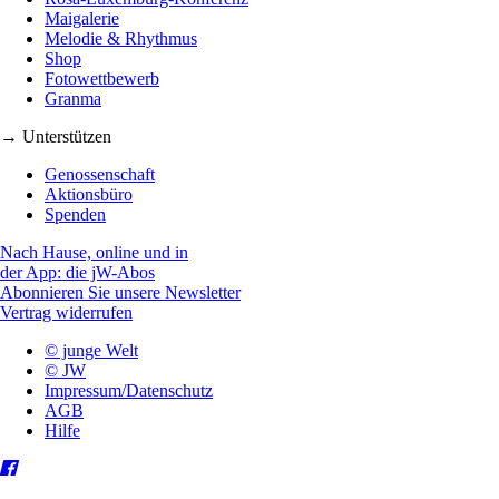
Maigalerie
Melodie & Rhythmus
Shop
Fotowettbewerb
Granma
→ Unterstützen
Genossenschaft
Aktionsbüro
Spenden
Nach Hause, online und in
der App: die jW-Abos
Abonnieren Sie unsere Newsletter
Vertrag widerrufen
© junge Welt
© JW
Impressum/Datenschutz
AGB
Hilfe