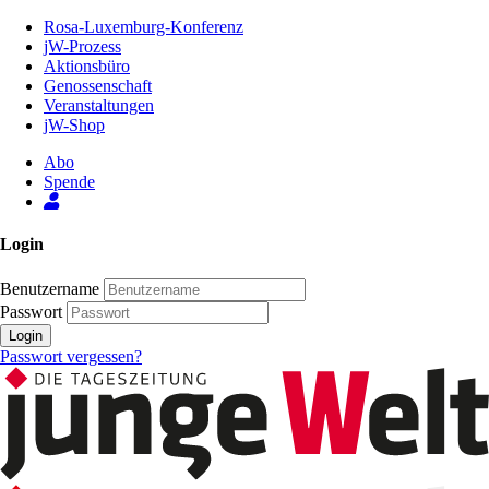
Zum
Rosa-Luxemburg-Konferenz
Inhalt
jW-Prozess
der
Aktionsbüro
Seite
Genossenschaft
Veranstaltungen
jW-Shop
Abo
Spende
Login
Benutzername
Passwort
Login
Passwort vergessen?