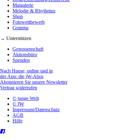
Maigalerie
Melodie & Rhythmus
Shop
Fotowettbewerb
Granma
→ Unterstützen
Genossenschaft
Aktionsbüro
Spenden
Nach Hause, online und in
der App: die jW-Abos
Abonnieren Sie unsere Newsletter
Vertrag widerrufen
© junge Welt
© JW
Impressum/Datenschutz
AGB
Hilfe