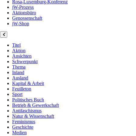
Rosa-Luxemburg-Konferenz
jW-Prozess
Aktionsbüro
Genossenschaft
jW-Shop
Titel
Aktion
Ansichten
Schwerpunkt
Thema
Inland
Ausland
Kapital & Arbeit
Feuilleton
Sport
Politisches Buch
Betrieb & Gewerkschaft
Antifaschismus
Natur & Wissenschaft
Feminismus
Geschichte
Medien