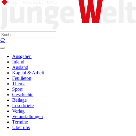
Ausgaben
Inland
Ausland
Kapital & Arbeit
Feuilleton
Thema
Sport
Geschichte
Beilage
Leserbriefe
Verlag
Veranstaltungen
Termine
Über uns