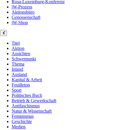
Rosa-Luxemburg-Konferenz
jW-Prozess
Aktionsbüro
Genossenschaft
jW-Shop
Titel
Aktion
Ansichten
Schwerpunkt
Thema
Inland
Ausland
Kapital & Arbeit
Feuilleton
Sport
Politisches Buch
Betrieb & Gewerkschaft
Antifaschismus
Natur & Wissenschaft
Feminismus
Geschichte
Medien