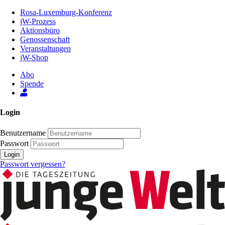
Zum
Rosa-Luxemburg-Konferenz
Inhalt
jW-Prozess
der
Aktionsbüro
Seite
Genossenschaft
Veranstaltungen
jW-Shop
Abo
Spende
Login
Benutzername
Passwort
Login
Passwort vergessen?