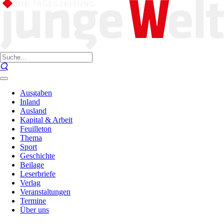
Ausgaben
Inland
Ausland
Kapital & Arbeit
Feuilleton
Thema
Sport
Geschichte
Beilage
Leserbriefe
Verlag
Veranstaltungen
Termine
Über uns