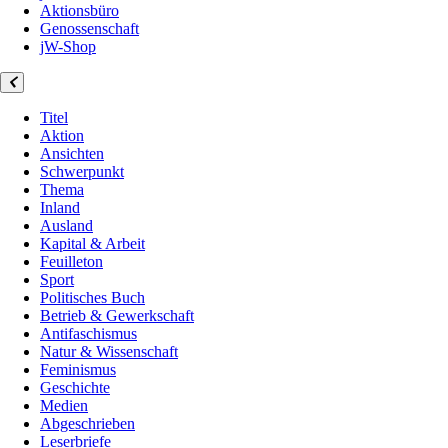
Aktionsbüro
Genossenschaft
jW-Shop
Titel
Aktion
Ansichten
Schwerpunkt
Thema
Inland
Ausland
Kapital & Arbeit
Feuilleton
Sport
Politisches Buch
Betrieb & Gewerkschaft
Antifaschismus
Natur & Wissenschaft
Feminismus
Geschichte
Medien
Abgeschrieben
Leserbriefe