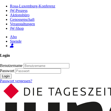
Zum
Rosa-Luxemburg-Konferenz
Inhalt
jW-Prozess
der
Aktionsbüro
Seite
Genossenschaft
Veranstaltungen
jW-Shop
Abo
Spende
Login
Benutzername
Passwort
Login
Passwort vergessen?