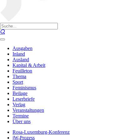
Ausgaben
Inland
Ausland
Kapital & Arbeit
Feuilleton
Thema
Sport
Feminismus
Beilage
Leserbriefe
Verlag
Veranstaltungen
Termine
Über uns
Rosa-Luxemburg-Konferenz
jW-Prozess