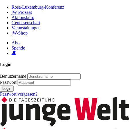
Zum
Rosa-Luxemburg-Konferenz
Inhalt
jW-Prozess
der
Aktionsbüro
Seite
Genossenschaft
Veranstaltungen
jW-Shop
Abo
Spende
Login
Benutzername
Passwort
Login
Passwort vergessen?