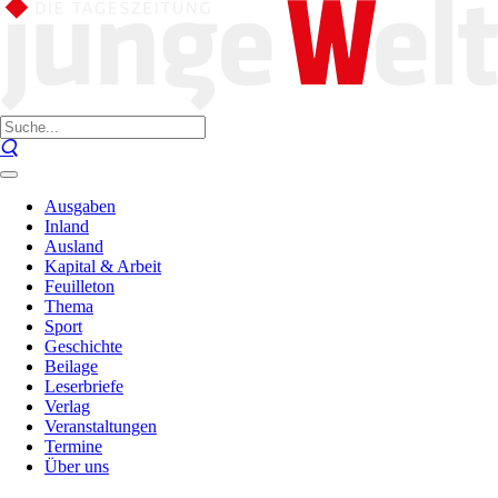
Ausgaben
Inland
Ausland
Kapital & Arbeit
Feuilleton
Thema
Sport
Geschichte
Beilage
Leserbriefe
Verlag
Veranstaltungen
Termine
Über uns