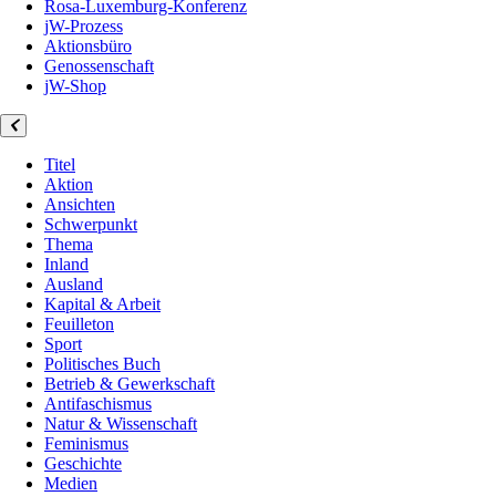
Rosa-Luxemburg-Konferenz
jW-Prozess
Aktionsbüro
Genossenschaft
jW-Shop
Titel
Aktion
Ansichten
Schwerpunkt
Thema
Inland
Ausland
Kapital & Arbeit
Feuilleton
Sport
Politisches Buch
Betrieb & Gewerkschaft
Antifaschismus
Natur & Wissenschaft
Feminismus
Geschichte
Medien