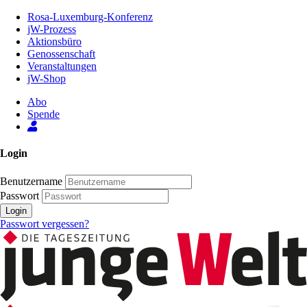
Zum
Rosa-Luxemburg-Konferenz
Inhalt
jW-Prozess
der
Aktionsbüro
Seite
Genossenschaft
Veranstaltungen
jW-Shop
Abo
Spende
Login
Benutzername
Passwort
Login
Passwort vergessen?