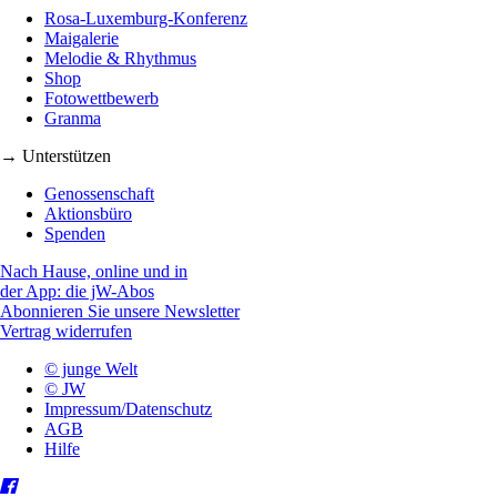
Rosa-Luxemburg-Konferenz
Maigalerie
Melodie & Rhythmus
Shop
Fotowettbewerb
Granma
→ Unterstützen
Genossenschaft
Aktionsbüro
Spenden
Nach Hause, online und in
der App: die jW-Abos
Abonnieren Sie unsere Newsletter
Vertrag widerrufen
© junge Welt
© JW
Impressum/Datenschutz
AGB
Hilfe