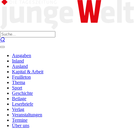
Ausgaben
Inland
Ausland
Kapital & Arbeit
Feuilleton
Thema
Sport
Geschichte
Beilage
Leserbriefe
Verlag
Veranstaltungen
Termine
Über uns