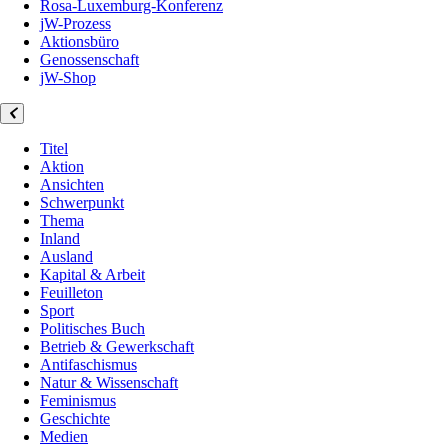
Rosa-Luxemburg-Konferenz
jW-Prozess
Aktionsbüro
Genossenschaft
jW-Shop
Titel
Aktion
Ansichten
Schwerpunkt
Thema
Inland
Ausland
Kapital & Arbeit
Feuilleton
Sport
Politisches Buch
Betrieb & Gewerkschaft
Antifaschismus
Natur & Wissenschaft
Feminismus
Geschichte
Medien