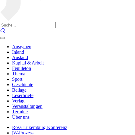
Ausgaben
Inland
Ausland
Kapital & Arbeit
Feuilleton
Thema
Sport
Geschichte
Beilage
Leserbriefe
Verlag
Veranstaltungen
Termine
Über uns
Rosa-Luxemburg-Konferenz
jW-Prozess