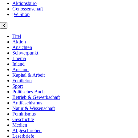
Aktionsbüro
Genossenschaft
jW-Shop
Titel
Aktion
Ansichten
Schwerpunkt
Thema
Inland
Ausland
Kapital & Arbeit
Feuilleton
Sport
Politisches Buch
Betrieb & Gewerkschaft
Antifaschismus
Natur & Wissenschaft
Feminismus
Geschichte
Medien
Abgeschrieben
Leserbriefe