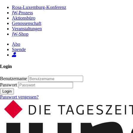
Zum
Rosa-Luxemburg-Konferenz
Inhalt
jW-Prozess
der
Aktionsbüro
Seite
Genossenschaft
Veranstaltungen
jW-Shop
Abo
Spende
Login
Benutzername
Passwort
Login
Passwort vergessen?