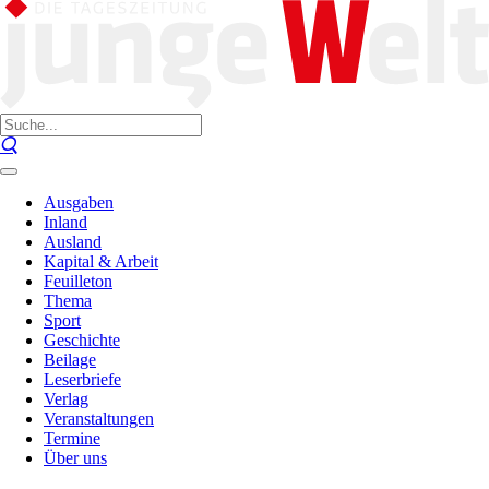
Ausgaben
Inland
Ausland
Kapital & Arbeit
Feuilleton
Thema
Sport
Geschichte
Beilage
Leserbriefe
Verlag
Veranstaltungen
Termine
Über uns