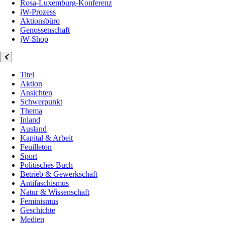
Rosa-Luxemburg-Konferenz
jW-Prozess
Aktionsbüro
Genossenschaft
jW-Shop
Titel
Aktion
Ansichten
Schwerpunkt
Thema
Inland
Ausland
Kapital & Arbeit
Feuilleton
Sport
Politisches Buch
Betrieb & Gewerkschaft
Antifaschismus
Natur & Wissenschaft
Feminismus
Geschichte
Medien