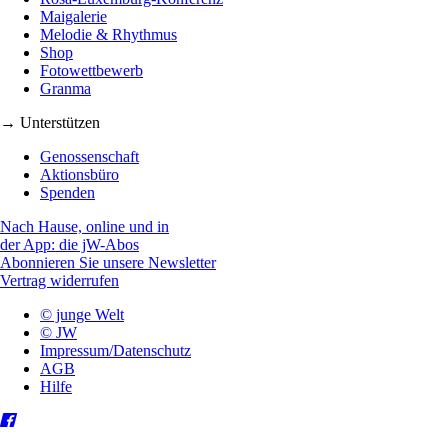
Maigalerie
Melodie & Rhythmus
Shop
Fotowettbewerb
Granma
→ Unterstützen
Genossenschaft
Aktionsbüro
Spenden
Nach Hause, online und in
der App: die jW-Abos
Abonnieren Sie unsere Newsletter
Vertrag widerrufen
© junge Welt
© JW
Impressum/Datenschutz
AGB
Hilfe