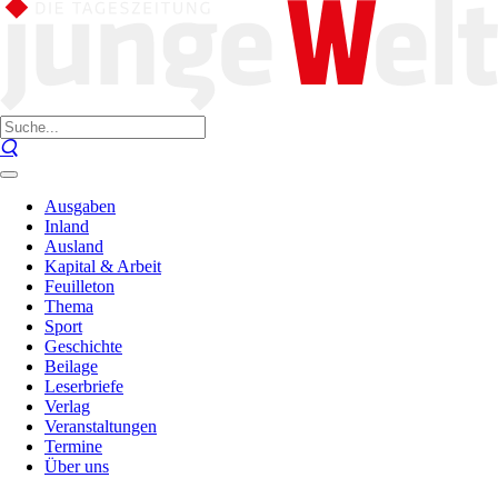
Ausgaben
Inland
Ausland
Kapital & Arbeit
Feuilleton
Thema
Sport
Geschichte
Beilage
Leserbriefe
Verlag
Veranstaltungen
Termine
Über uns