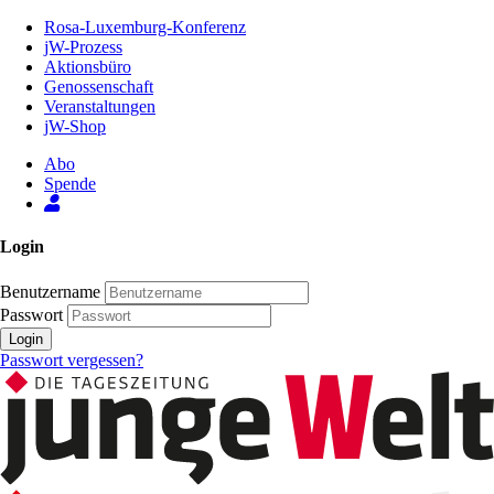
Zum
Rosa-Luxemburg-Konferenz
Inhalt
jW-Prozess
der
Aktionsbüro
Seite
Genossenschaft
Veranstaltungen
jW-Shop
Abo
Spende
Login
Benutzername
Passwort
Login
Passwort vergessen?