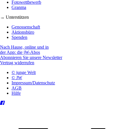
Fotowettbewerb
Granma
→ Unterstützen
Genossenschaft
Aktionsbüro
Spenden
Nach Hause, online und in
der App: die jW-Abos
Abonnieren Sie unsere Newsletter
Vertrag widerrufen
© junge Welt
© JW
Impressum/Datenschutz
AGB
Hilfe