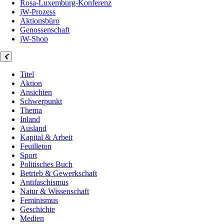
Rosa-Luxemburg-Konferenz
jW-Prozess
Aktionsbüro
Genossenschaft
jW-Shop
Titel
Aktion
Ansichten
Schwerpunkt
Thema
Inland
Ausland
Kapital & Arbeit
Feuilleton
Sport
Politisches Buch
Betrieb & Gewerkschaft
Antifaschismus
Natur & Wissenschaft
Feminismus
Geschichte
Medien