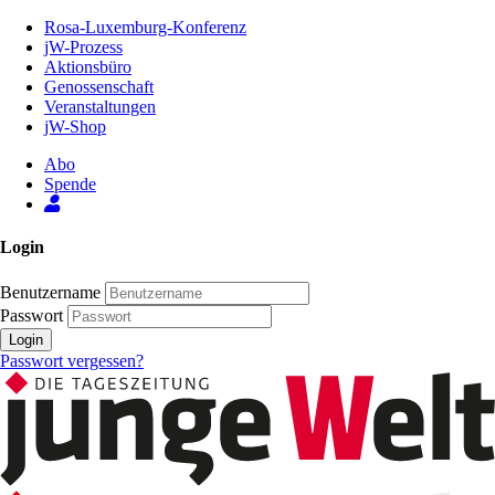
Zum
Rosa-Luxemburg-Konferenz
Inhalt
jW-Prozess
der
Aktionsbüro
Seite
Genossenschaft
Veranstaltungen
jW-Shop
Abo
Spende
Login
Benutzername
Passwort
Login
Passwort vergessen?