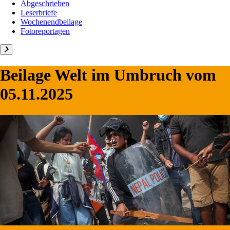
Abgeschrieben
Leserbriefe
Wochenendbeilage
Fotoreportagen
Beilage
Welt im Umbruch
vom
05.11.2025