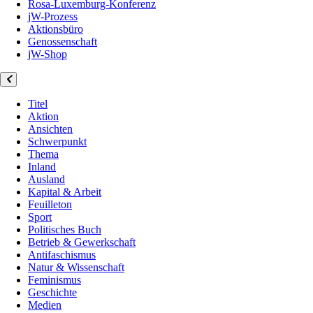
Rosa-Luxemburg-Konferenz
jW-Prozess
Aktionsbüro
Genossenschaft
jW-Shop
Titel
Aktion
Ansichten
Schwerpunkt
Thema
Inland
Ausland
Kapital & Arbeit
Feuilleton
Sport
Politisches Buch
Betrieb & Gewerkschaft
Antifaschismus
Natur & Wissenschaft
Feminismus
Geschichte
Medien