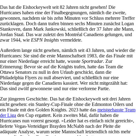
Das hat die Eishockeywelt seit 82 Jahren nicht gesehen! Die
Hurricanes haben eine der Finalbegegnungen, nämlich die zweite,
gewonnen, nachdem sie bis zehn Minuten vor Schluss mehrere Treffer
zurücklagen. Doch dann trafen binnen sechs Minuten zunächst Logan
Stankoven, dann Mark Jankowski, schließlich der 37 Jahre alte Mann,
Jordan Staal. Das war zuletzt den Montréal Canadiens gelungen, und
zwar 1944, wie
ESPN Insights
vermeldete.
Außerdem lange nicht gesehen, nämlich seit 43 Jahren, und wieder die
Hurricanes: Sie sind die erste Mannschaftseit 1983, die das Finale mit
nur einer Niederlage erreicht hatte, wusste
Sport
radar
. Zur
Erinnerung: Bevor sie auf die Knights trafen, hatte das Team die
Ottawa Senators zu null in den Urlaub geschickt, dann die
Philadelphia Flyers zu null abserviert, und schließlich nur eine
Niederlage gegen die Canadiens kassiert. Wer nicht mitgezählt hat:
Das sind zwölf gewonnene und nur eine verlorene Partie.
Zur jüngeren Geschichte. Das hat die Eishockeywelt seit drei Jahren
nicht gesehen: ein Stanley-Cup-Finale ohne die Edmonton Oilers und
ein Finale mit den Golden Knights. 2023 hatte das
meistgehasste Team
der Liga
den Cup ergattert. Kein zweites Mal, dafür haben die
Hurricanes nun vorerst gesorgt. »Leider hat es einfach nicht gereicht«,
lieferte Vegas-Verteidiger Brayden McNabb nach der Pleite die
adäquate Analyse, warum seine Mannschaft letztendlich nichts mehr