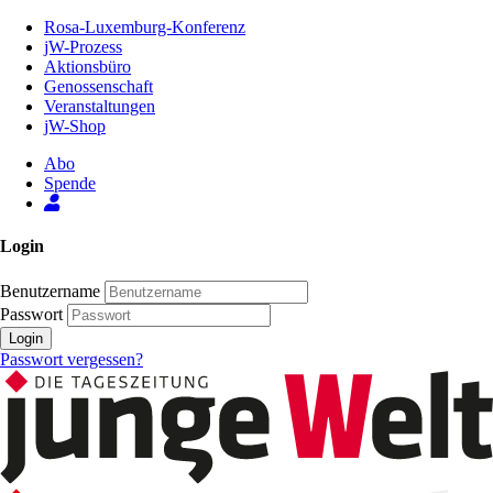
Zum
Rosa-Luxemburg-Konferenz
Inhalt
jW-Prozess
der
Aktionsbüro
Seite
Genossenschaft
Veranstaltungen
jW-Shop
Abo
Spende
Login
Benutzername
Passwort
Login
Passwort vergessen?