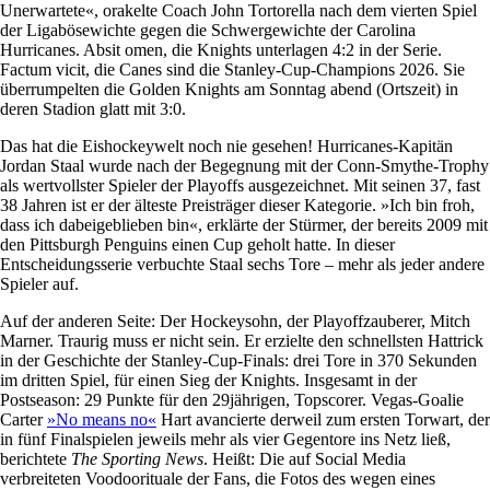
Unerwartete«, orakelte Coach John Tortorella nach dem vierten Spiel
der Ligabösewichte gegen die Schwergewichte der Carolina
Hurricanes. Absit omen, die Knights unterlagen 4:2 in der Serie.
Factum vicit, die Canes sind die Stanley-Cup-Champions 2026. Sie
überrumpelten die Golden Knights am Sonntag abend (Ortszeit) in
deren Stadion glatt mit 3:0.
Das hat die Eishockeywelt noch nie gesehen! Hurricanes-Kapitän
Jordan Staal wurde nach der Begegnung mit der Conn-Smythe-Trophy
als wertvollster Spieler der Playoffs ausgezeichnet. Mit seinen 37, fast
38 Jahren ist er der älteste Preisträger dieser Kategorie. »Ich bin froh,
dass ich dabeigeblieben bin«, erklärte der Stürmer, der bereits 2009 mit
den Pittsburgh Penguins einen Cup geholt hatte. In dieser
Entscheidungsserie verbuchte Staal sechs Tore – mehr als jeder andere
Spieler auf.
Auf der anderen Seite: Der Hockeysohn, der Playoffzauberer, Mitch
Marner. Traurig muss er nicht sein. Er erzielte den schnellsten Hattrick
in der Geschichte der Stanley-Cup-Finals: drei Tore in 370 Sekunden
im dritten Spiel, für einen Sieg der Knights. Insgesamt in der
Postseason: 29 Punkte für den 29jährigen, Topscorer. Vegas-Goalie
Carter
»No means no«
Hart avancierte derweil zum ersten Torwart, der
in fünf Finalspielen jeweils mehr als vier Gegentore ins Netz ließ,
berichtete
The Sporting News
. Heißt: Die auf Social Media
verbreiteten Voodoorituale der Fans, die Fotos des wegen eines