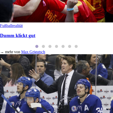
Fußballrealität
Dumm klickt gut
→
mehr von
Max Grigutsch