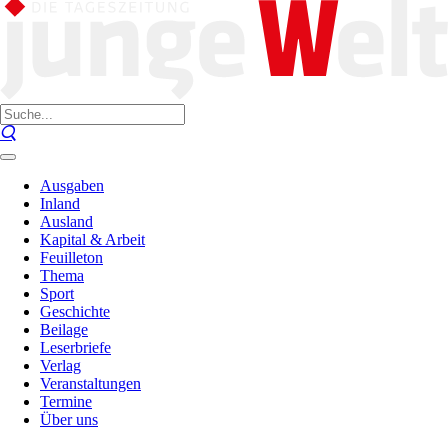
Ausgaben
Inland
Ausland
Kapital & Arbeit
Feuilleton
Thema
Sport
Geschichte
Beilage
Leserbriefe
Verlag
Veranstaltungen
Termine
Über uns