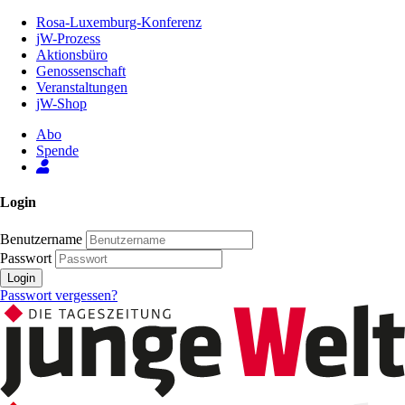
Zum
Rosa-Luxemburg-Konferenz
Inhalt
jW-Prozess
der
Aktionsbüro
Seite
Genossenschaft
Veranstaltungen
jW-Shop
Abo
Spende
Login
Benutzername
Passwort
Login
Passwort vergessen?