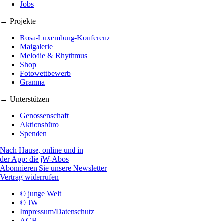
Jobs
→ Projekte
Rosa-Luxemburg-Konferenz
Maigalerie
Melodie & Rhythmus
Shop
Fotowettbewerb
Granma
→ Unterstützen
Genossenschaft
Aktionsbüro
Spenden
Nach Hause, online und in
der App: die jW-Abos
Abonnieren Sie unsere Newsletter
Vertrag widerrufen
© junge Welt
© JW
Impressum/Datenschutz
AGB