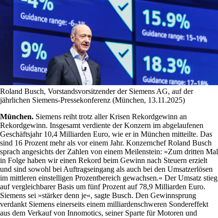
Roland Busch, Vorstandsvorsitzender der Siemens AG, auf der
jährlichen Siemens-Pressekonferenz (München, 13.11.2025)
München.
Siemens reiht trotz aller Krisen Rekordgewinn an
Rekordgewinn. Insgesamt verdiente der Konzern im abgelaufenen
Geschäftsjahr 10,4 Milliarden Euro, wie er in München mitteilte. Das
sind 16 Prozent mehr als vor einem Jahr. Konzernchef Roland Busch
sprach angesichts der Zahlen von einem Meilenstein: »Zum dritten Mal
in Folge haben wir einen Rekord beim Gewinn nach Steuern erzielt
und sind sowohl bei Auftragseingang als auch bei den Umsatzerlösen
im mittleren einstelligen Prozentbereich gewachsen.« Der Umsatz stieg
auf vergleichbarer Basis um fünf Prozent auf 78,9 Milliarden Euro.
Siemens sei »stärker denn je«, sagte Busch. Den Gewinnsprung
verdankt Siemens einerseits einem milliardenschweren Sondereffekt
aus dem Verkauf von Innomotics, seiner Sparte für Motoren und