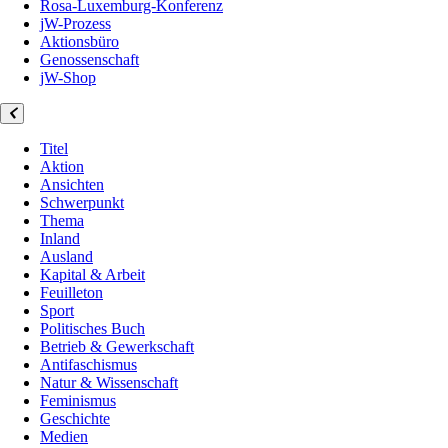
Rosa-Luxemburg-Konferenz
jW-Prozess
Aktionsbüro
Genossenschaft
jW-Shop
Titel
Aktion
Ansichten
Schwerpunkt
Thema
Inland
Ausland
Kapital & Arbeit
Feuilleton
Sport
Politisches Buch
Betrieb & Gewerkschaft
Antifaschismus
Natur & Wissenschaft
Feminismus
Geschichte
Medien