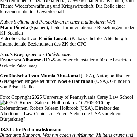
ReferentInnen: Cinzia Della Porta, Gewerkschafterin aus Italien, zum
Thema Wiederbewaffnung und Kriegswirtschaft: Die Rolle einer
klassenorientierten Gewerkschaft
Kubas Stellung und Perspektiven in einer multipolaren Welt
Manu Pineda
(Spanien), Leiter für internationale Beziehungen in der
KP Spanien
Videobotschaft von
Emilio Losada
(Kuba), Chef der Abteilung für
Internationale Beziehungen des ZK der CPC
Isreals Krieg gegen die Palästinenser
Francesca Albanese
(UN-Sonderberichterstatterin für die besetzten
Gebiete Palästinas)
Grußbotschaft
von Mumia Abu-Jamal
(USA), Autor, politischer
Gefangener, eingeleitet durch
Noelle Hanrahan
(USA), Gründerin
von Prison Radio
Foto: Copyright 2025 University of Pennsylvania Carey Law School
ReferentInnen: Robert Saleem Holbrook (USA), Direktor des
Abolitionist Law Center, zur Frage: Stehen die USA vor einem
Bürgerkrieg?
18.30 Uhr Podiumsdiskussion
Butter statt Kanonen: Was tun gegen Aufrüstung, Militarisierung und