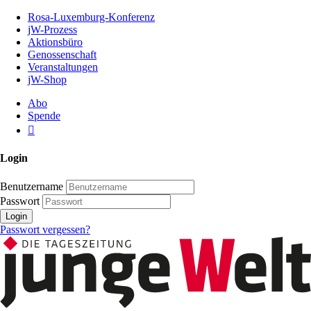
Zum
Rosa-Luxemburg-Konferenz
Inhalt
jW-Prozess
der
Aktionsbüro
Seite
Genossenschaft
Veranstaltungen
jW-Shop
Abo
Spende
Login
Benutzername
Passwort
Login
Passwort vergessen?