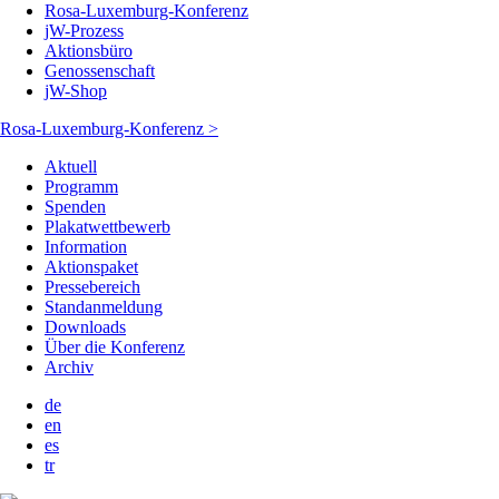
Rosa-Luxemburg-Konferenz
jW-Prozess
Aktionsbüro
Genossenschaft
jW-Shop
Rosa-Luxemburg-Konferenz >
Aktuell
Programm
Spenden
Plakatwettbewerb
Information
Aktionspaket
Pressebereich
Standanmeldung
Downloads
Über die Konferenz
Archiv
de
en
es
tr