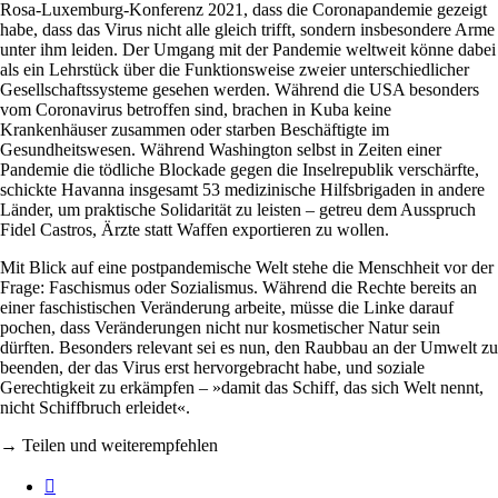
Rosa-Luxemburg-Konferenz 2021, dass die Coronapandemie gezeigt
habe, dass das Virus nicht alle gleich trifft, sondern insbesondere Arme
unter ihm leiden. Der Umgang mit der Pandemie weltweit könne dabei
als ein Lehrstück über die Funktionsweise zweier unterschiedlicher
Gesellschaftssysteme gesehen werden. Während die USA besonders
vom Coronavirus betroffen sind, brachen in Kuba keine
Krankenhäuser zusammen oder starben Beschäftigte im
Gesundheitswesen. Während Washington selbst in Zeiten einer
Pandemie die tödliche Blockade gegen die Inselrepublik verschärfte,
schickte Havanna insgesamt 53 medizinische Hilfsbrigaden in andere
Länder, um praktische Solidarität zu leisten – getreu dem Ausspruch
Fidel Castros, Ärzte statt Waffen exportieren zu wollen.
Mit Blick auf eine postpandemische Welt stehe die Menschheit vor der
Frage: Faschismus oder Sozialismus. Während die Rechte bereits an
einer faschistischen Veränderung arbeite, müsse die Linke darauf
pochen, dass Veränderungen nicht nur kosmetischer Natur sein
dürften. Besonders relevant sei es nun, den Raubbau an der Umwelt zu
beenden, der das Virus erst hervorgebracht habe, und soziale
Gerechtigkeit zu erkämpfen – »damit das Schiff, das sich Welt nennt,
nicht Schiffbruch erleidet«.
→ Teilen und weiterempfehlen