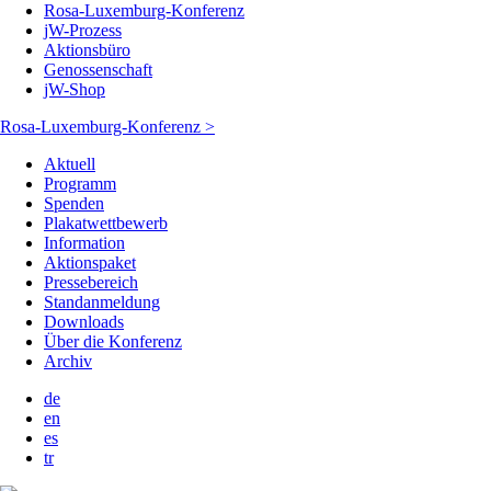
Rosa-Luxemburg-Konferenz
jW-Prozess
Aktionsbüro
Genossenschaft
jW-Shop
Rosa-Luxemburg-Konferenz >
Aktuell
Programm
Spenden
Plakatwettbewerb
Information
Aktionspaket
Pressebereich
Standanmeldung
Downloads
Über die Konferenz
Archiv
de
en
es
tr