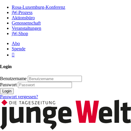
Zum
Rosa-Luxemburg-Konferenz
Inhalt
jW-Prozess
der
Aktionsbüro
Seite
Genossenschaft
Veranstaltungen
jW-Shop
Abo
Spende
Login
Benutzername
Passwort
Login
Passwort vergessen?