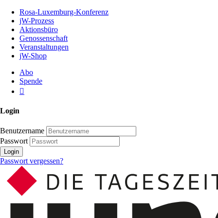
Zum
Rosa-Luxemburg-Konferenz
Inhalt
jW-Prozess
der
Aktionsbüro
Seite
Genossenschaft
Veranstaltungen
jW-Shop
Abo
Spende
Login
Benutzername
Passwort
Login
Passwort vergessen?