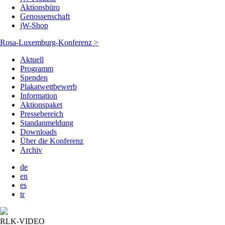
Aktionsbüro
Genossenschaft
jW-Shop
Rosa-Luxemburg-Konferenz >
Aktuell
Programm
Spenden
Plakatwettbewerb
Information
Aktionspaket
Pressebereich
Standanmeldung
Downloads
Über die Konferenz
Archiv
de
en
es
tr
RLK-VIDEO