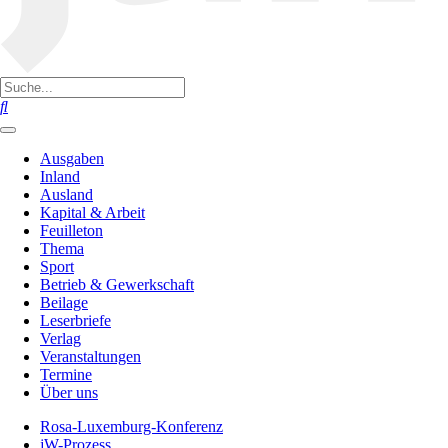
Ausgaben
Inland
Ausland
Kapital & Arbeit
Feuilleton
Thema
Sport
Betrieb & Gewerkschaft
Beilage
Leserbriefe
Verlag
Veranstaltungen
Termine
Über uns
Rosa-Luxemburg-Konferenz
jW-Prozess