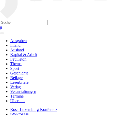
Ausgaben
Inland
Ausland
Kapital & Arbeit
Feuilleton
Thema
Sport
Geschichte
Beilage
Leserbriefe
Verlag
Veranstaltungen
Termine
Über uns
Rosa-Luxemburg-Konferenz
jW-Prozess