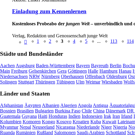
Einladung zum Kennenlernen
Kostenloses Probeabo der
jungen Welt
– unverbindlich und 
Verlag, Redaktion und Genossenschaft junge Welt
1
2
3
4
5
...
113
114
Städte und Bundesländer
Aachen
Augsburg
Baden-Württemberg
Bayern
Bayreuth
Berlin
Boch
Main
Freiburg
Gelsenkirchen
Gera
Göttingen
Halle
Hamburg
Hanau
H
Niedersachsen
NRW
Nürnberg
Oberhausen
Offenbach
Oldenburg
Osn
Solingen
Stuttgart
Thüringen
Tübingen
Ulm
Weimar
Wiesbaden
Wolfs
Länder und Staaten
Afghanistan
Ägypten
Albanien
Algerien
Angola
Antigua
Äquatorialgu
Bosnien
Brasilien
Bulgarien
Burkina Faso
Chile
China
Dänemark
DR 
Guatemala
Guyana
Haiti
Honduras
Indien
Indonesien
Irak
Iran
Irland
Kolumbien
Komoren
Kongo
Kosovo
Kroatien
Kuba
Kuwait
Lateinam
Myanmar
Nepal
Neuseeland
Nicaragua
Niederlande
Niger
Nigeria
Nor
Ruanda
Rumänien
Rußland
Salomonen
Saudi-Arabien
Schottland
Sch