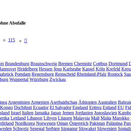
ohne Abofalle
115
um
Brandenburg
Braunschweig
Bremen
Chemnitz
Cottbus
Dortmund
D
annover
Heidelberg
Hessen
Jena
Karlsruhe
Kassel
Köln
Krefeld
Kreu
abrück
Potsdam
Regensburg
Remscheid
Rheinland-Pfalz
Rostock
Saa
burg
Wuppertal
Würzburg
Zwickau
inea
Argentinien
Armenien
Aserbaidschan
Äthiopien
Australien
Bahrai
Kongo
Dschibuti
Ecuador
El Salvador
England
Eritrea
Estland
EU
Fid
Island
Israel
Italien
Jamaika
Japan
Jemen
Jordanien
Jugoslawien
Kambo
erika
Lettland
Libanon
Libyen
Litauen
Malaysia
Mali
Malta
Marokko
dirland
Nordkorea
Norwegen
Oman
Österreich
Pakistan
Palästina
Pan
weden
Schweiz
Senegal
Serbien
Singapur
Slowakei
Slowenien
Somali