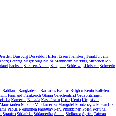
resden
Duisburg
Düsseldorf
Erfurt
Essen
Flensburg
Frankfurt am
zberg
Leipzig
Magdeburg
Mainz
Mannheim
Marburg
München
MV
rland
Sachsen
Sachsen-Anhalt
Salzgitter
Schleswig-Holstein
Schwerin
n
Baltikum
Bangladesch
Barbados
Belarus
Belgien
Benin
Bolivien
schi
Finnland
Frankreich
Ghana
Griechenland
Großbritannien
dscha
Kamerun
Kanada
Kasachstan
Katar
Kenia
Kirgisistan
Mauretanien
Mexiko
Mittelamerika
Mongolei
Montenegro
Mosambik
ama
Papua-Neuguinea
Paraguay
Peru
Philippinen
Polen
Portugal
a
Spanien
Südafrika
Südamerika
Sudan
Südkorea
Syrien
Taiwan