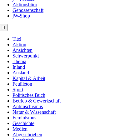
Aktionsbüro
Genossenschaft
jW-Shop
Titel
Aktion
Ansichten
Schwerpunkt
Thema
Inland
Ausland
Kapital & Arbeit
Feuilleton
Sport
Politisches Buch
Betrieb & Gewerkschaft
Antifaschismus
Natur & Wissenschaft
Feminismus
Geschichte
Medien
Abgeschrieben