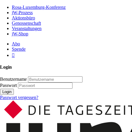
Zum
Rosa-Luxemburg-Konferenz
Inhalt
jW-Prozess
der
Aktionsbüro
Seite
Genossenschaft
Veranstaltungen
jW-Shop
Abo
Spende
Login
Benutzername
Passwort
Login
Passwort vergessen?