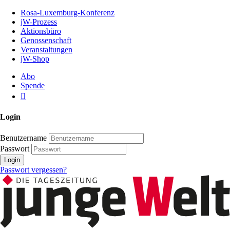
Zum
Rosa-Luxemburg-Konferenz
Inhalt
jW-Prozess
der
Aktionsbüro
Seite
Genossenschaft
Veranstaltungen
jW-Shop
Abo
Spende
Login
Benutzername
Passwort
Login
Passwort vergessen?