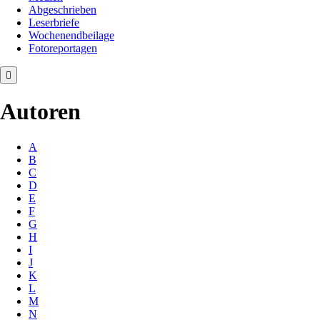
Abgeschrieben
Leserbriefe
Wochenendbeilage
Fotoreportagen
Autoren
A
B
C
D
E
F
G
H
I
J
K
L
M
N