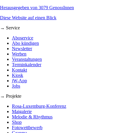
Herausgegeben von 3079 GenossInnen
Diese Website auf einen Blick
→ Service
Aboservice
Abo kündigen
Newsletter
Werben
Veranstaltungen
Terminkalender
Kontakt
Kiosk
jW-App
Jobs
→ Projekte
Rosa-Luxemburg-Konferenz
Maigalerie
Melodie & Rhythmus
Shop
Fotowettbewerb
Granma