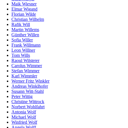
Maik Wiesner
Elmar Wigand
Florian Wilde
Christian Wilhelm
Rafik Will
Martin Willems
Günther Willen
Sofia Willer
Frank Willmann
Leon Willner
Tom Wills
Raoul Wilsterer
Carolus Wimmer
Stefan Wimmer
Karl Wimmler
Werner Fritz Winkler
Andreas Winklhofer
Susann Witt-Stahl
Peter Wittig
Christine Wittrock
Norbert Wohlfahrt
Antonia Wolf
Michael Wolf
Winfried Wolf
Angela Wolff