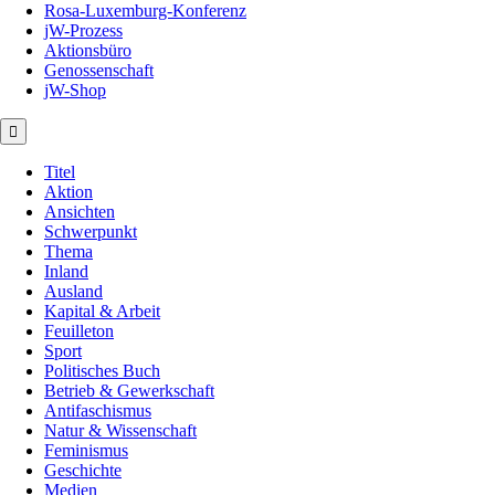
Rosa-Luxemburg-Konferenz
jW-Prozess
Aktionsbüro
Genossenschaft
jW-Shop
Titel
Aktion
Ansichten
Schwerpunkt
Thema
Inland
Ausland
Kapital & Arbeit
Feuilleton
Sport
Politisches Buch
Betrieb & Gewerkschaft
Antifaschismus
Natur & Wissenschaft
Feminismus
Geschichte
Medien