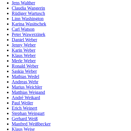
Jens Walther
Claudia Wangerin
Rüdiger Wartusch
Linn Washington
Karina Wasitschek
Carl Watson
Peter Wawerzinek
Daniel Weber
Jenny Weber
Karin Weber
Klaus Weber
Merle Weber
Ronald Weber
Saskia Weber
Mathias Wedel
Andreas Wehr
Marius Weichler
Matthias Weigand
André Weikard
Paul Weiler
Erich Weinert
Stephan Weingart
Gerhard Weiß
Manfred Weißbecker
Klaus Weise