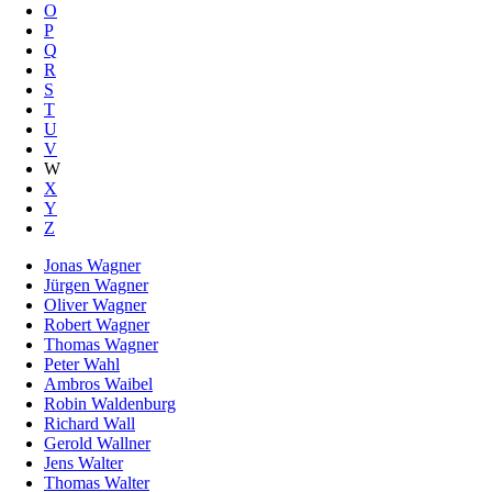
O
P
Q
R
S
T
U
V
W
X
Y
Z
Jonas Wagner
Jürgen Wagner
Oliver Wagner
Robert Wagner
Thomas Wagner
Peter Wahl
Ambros Waibel
Robin Waldenburg
Richard Wall
Gerold Wallner
Jens Walter
Thomas Walter