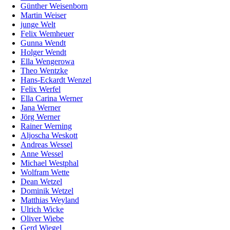
Günther Weisenborn
Martin Weiser
junge Welt
Felix Wemheuer
Gunna Wendt
Holger Wendt
Ella Wengerowa
Theo Wentzke
Hans-Eckardt Wenzel
Felix Werfel
Ella Carina Werner
Jana Werner
Jörg Werner
Rainer Werning
Aljoscha Weskott
Andreas Wessel
Anne Wessel
Michael Westphal
Wolfram Wette
Dean Wetzel
Dominik Wetzel
Matthias Weyland
Ulrich Wicke
Oliver Wiebe
Gerd Wiegel