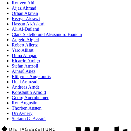
Rouven Ahl
Aijaz Ahmad
Orhan Akman
Rezgar Akrawi
Hassan Al-Askari
Ali Al-Dailami
Clara Statello und Alessandro Bianchi
Angelo Algieri
Robert Allertz
Yaro Allisat
Dima Alnajar
Ricardo Amigo
Stefan Amzoll
Ainarú Añez
Efthymis Angeloudis
Unai Aranzadi
Andreas Arndt
Konstantin Arnold
Georg Auernheimer
Ron Augustin
Thorben Austen
Uri Avnery
Stefano G. Azzarà