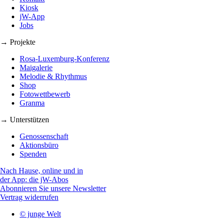
Kiosk
jW-App
Jobs
→ Projekte
Rosa-Luxemburg-Konferenz
Maigalerie
Melodie & Rhythmus
Shop
Fotowettbewerb
Granma
→ Unterstützen
Genossenschaft
Aktionsbüro
Spenden
Nach Hause, online und in
der App: die jW-Abos
Abonnieren Sie unsere Newsletter
Vertrag widerrufen
© junge Welt