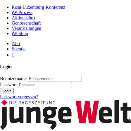
Zum
Rosa-Luxemburg-Konferenz
Inhalt
jW-Prozess
der
Aktionsbüro
Seite
Genossenschaft
Veranstaltungen
jW-Shop
Abo
Spende
Login
Benutzername
Passwort
Login
Passwort vergessen?