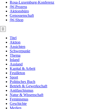
Rosa-Luxemburg-Konferenz
jW-Prozess
Aktionsbüro
Genossenschaft
jW-Shop
Titel
Aktion
Ansichten
Schwerpunkt
Thema
Inland
Ausland
Kapital & Arbeit
Feuilleton
Sport
Politisches Buch
Betrieb & Gewerkschaft
Antifaschismus
Natur & Wissenschaft
Feminismus
Geschichte
Medien