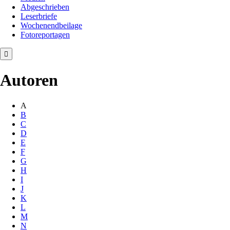
Abgeschrieben
Leserbriefe
Wochenendbeilage
Fotoreportagen
Autoren
A
B
C
D
E
F
G
H
I
J
K
L
M
N