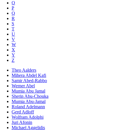
O
P
Q
R
S
T
U
V
W
X
Y
Z
Theo Aalders
Mihera Abdel Kafi
Samir Abed-Rabbo
Werner Abel
Mumia Abu Jamal
Sherin Abu-Chouka
Mumia Abu-Jamal
Roland Adelmann
Gerd Adloff
Wolfram Adolphi
Juri Afonin
Michael Aggelidis